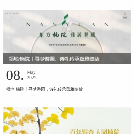
08.
May
2025
领地·楠院丨寻梦游园，诗礼传承蕴雅绽放